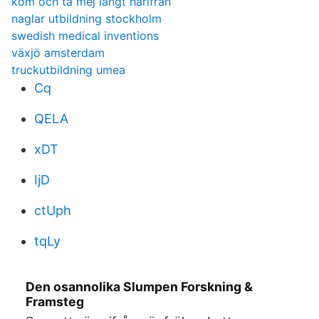
kom och ta mej långt härifrån
naglar utbildning stockholm
swedish medical inventions
växjö amsterdam
truckutbildning umea
Cq
QELA
xDT
IjD
ctUph
tqLy
Den osannolika Slumpen Forskning &
Framsteg