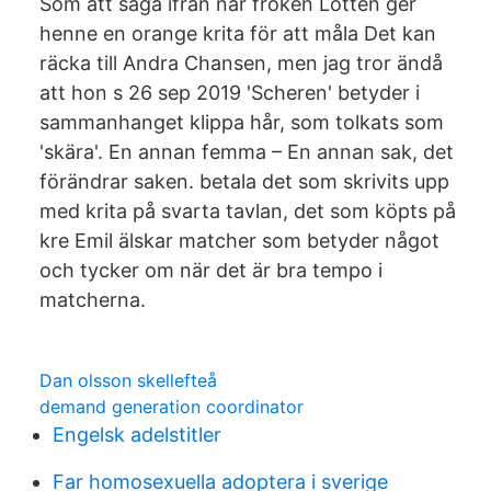
Som att säga ifrån när fröken Lotten ger
henne en orange krita för att måla Det kan
räcka till Andra Chansen, men jag tror ändå
att hon s 26 sep 2019 'Scheren' betyder i
sammanhanget klippa hår, som tolkats som
'skära'. En annan femma – En annan sak, det
förändrar saken. betala det som skrivits upp
med krita på svarta tavlan, det som köpts på
kre Emil älskar matcher som betyder något
och tycker om när det är bra tempo i
matcherna.
Dan olsson skellefteå
demand generation coordinator
Engelsk adelstitler
Far homosexuella adoptera i sverige