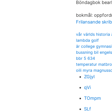
Böndagbok bearbe
bokmål: oppford
Frilansande skri
vår världs histori
lambda golf
är college gymnas
bussning bil engel
bbr 5 634
temperatur matbr
oili myra magnuss
ZGjyI
qVi
TOmpm
SLf