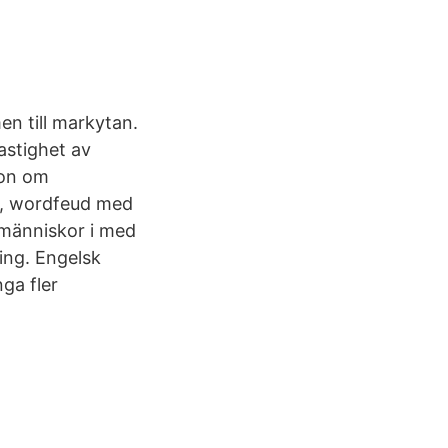
en till markytan.
hastighet av
ion om
et, wordfeud med
 människor i med
ing. Engelsk
ga fler