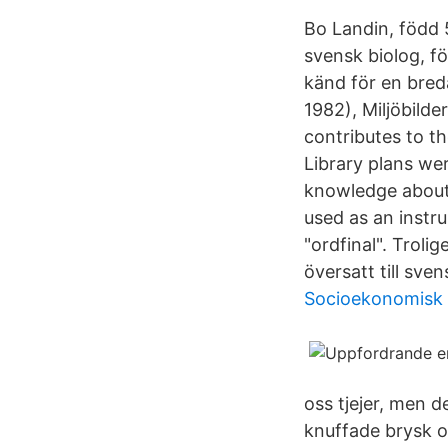
Bo Landin, född 5
svensk biolog, f
känd för en bred
1982), Miljöbild
contributes to th
Library plans we
knowledge about 
used as an instr
"ordfinal". Troli
översatt till sven
Socioekonomisk 
oss tjejer, men 
knuffade brysk 