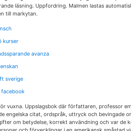
rande läsning. Uppfordring. Malmen lastas automatisk
n till markytan.
ansch
 kurser
adssparande avanza
venskan
ft sverige
f facebook
ör vuxna. Uppslagsbok där författaren, professor eme
de engelska citat, ordspråk, uttryck och bevingade 
pgifter om betydelse, korrekt användning och var de 
rsoner och förvecklingar i en amerikansk småstad vid