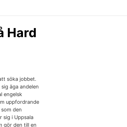
å Hard
tt söka jobbet.
 sig äga andelen
al engelsk
som uppfordrande
e” som den
 sig i Uppsala
gör den till en