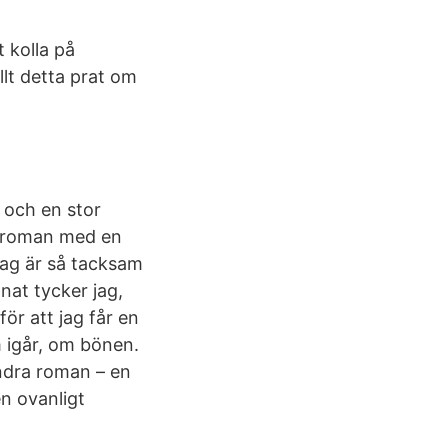
 kolla på
lt detta prat om
 och en stor
dsroman med en
Jag är så tacksam
nat tycker jag,
ör att jag får en
m igår, om bönen.
ndra roman – en
n ovanligt