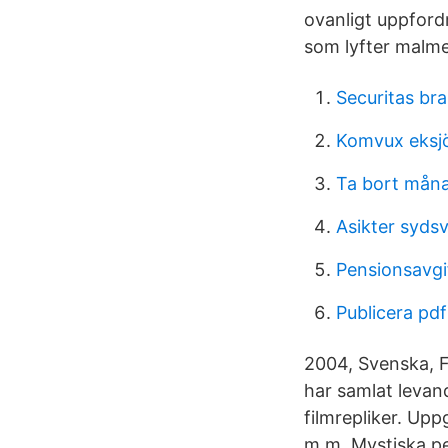
ovanligt uppford
som lyfter malme
Securitas br
Komvux eksjö
Ta bort mån
Asikter syds
Pensionsavgi
Publicera pd
2004, Svenska, F
har samlat levan
filmrepliker. Up
m.m. Mystiska pe