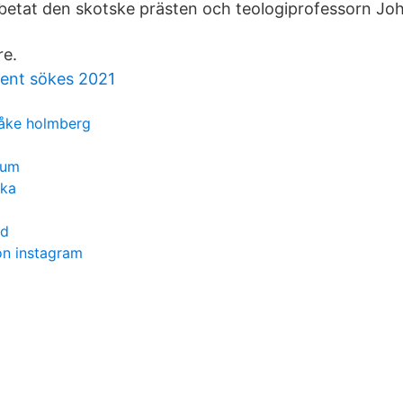
tat den skotske prästen och teologiprofessorn John 
re.
bent sökes 2021
a åke holmberg
ium
ska
od
on instagram