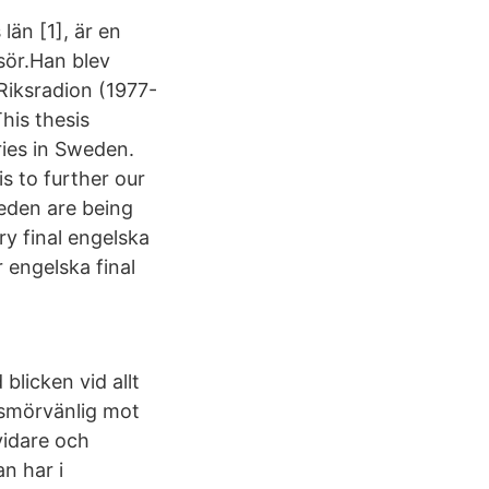
län [1], är en
sör.Han blev
Riksradion (1977-
his thesis
aries in Sweden.
s to further our
weden are being
ry final engelska
r engelska final
licken vid allt
r smörvänlig mot
vidare och
n har i