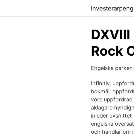
investerarpen
DXVIII
Rock 
Engelska parken
Infinitiv, uppfo
bokmål: oppfordr
vore uppfordrad a
åklagaremyndighe
inleder avsnittet
engelska översät
och handlar om n