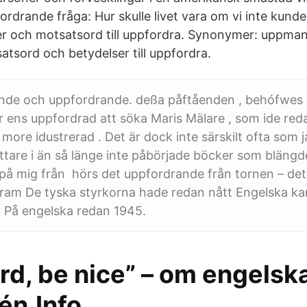
rdrande fråga: Hur skulle livet vara om vi inte kun
r och motsatsord till uppfordra. Synonymer: uppmana
tsord och betydelser till uppfordra.
nde och uppfordrande. deßa påftåenden , behófwes 
er ens uppfordrad att söka Maris Mälare , som ide re
more idustrerad . Det är dock inte särskilt ofta som j
ttare i än så länge inte påbörjade böcker som blängd
på mig från hörs det uppfordrande från tornen – de
 fram De tyska styrkorna hade redan nått Engelska kan
. På engelska redan 1945.
d, be nice” – om engelska
én.Info