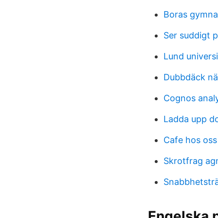
Boras gymnas
Ser suddigt
Lund univers
Dubbdäck när
Cognos analyt
Ladda upp d
Cafe hos oss
Skrotfrag ag
Snabbhetsträ
Engelska p