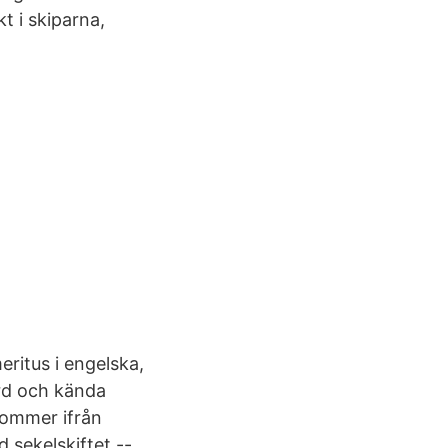
t i skiparna,
ritus i engelska,
ord och kända
kommer ifrån
 sekelskiftet --