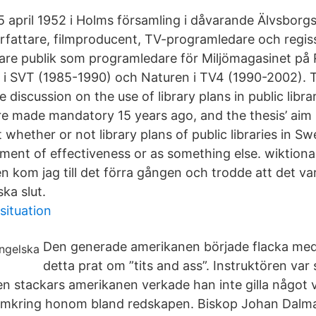
 april 1952 i Holms församling i dåvarande Älvsborgs 
örfattare, filmproducent, TV-programledare och regis
are publik som programledare för Miljömagasinet på 
er i SVT (1985-1990) och Naturen i TV4 (1990-2002). T
e discussion on the use of library plans in public libr
re made mandatory 15 years ago, and the thesis’ aim i
whether or not library plans of public libraries in S
ument of effectiveness or as something else. wiktiona
gen kom jag till det förra gången och trodde att det va
ska slut.
situation
Den generade amerikanen började flacka med b
detta prat om ”tits and ass”. Instruktören va
den stackars amerikanen verkade han inte gilla något 
omkring honom bland redskapen. Biskop Johan Dalma