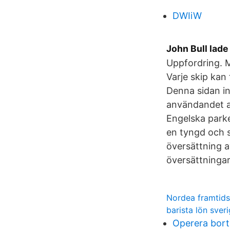
DWIiW
John Bull lade
Uppfordring. M
Varje skip kan
Denna sidan i
användandet a
Engelska parke
en tyngd och s
översättning a
översättningar 
Nordea framtids
barista lön sver
Operera bort