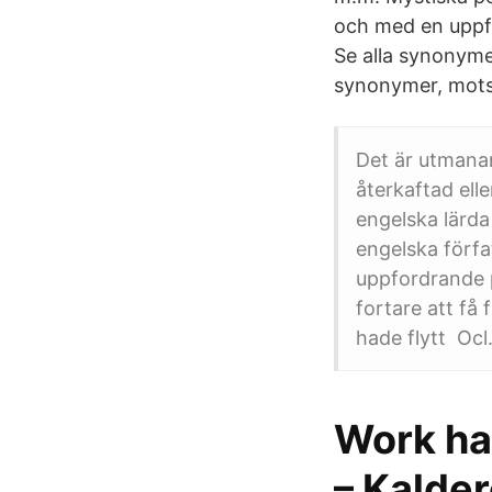
och med en uppfo
Se alla synonyme
synonymer, motsa
Det är utmana
återkaftad ell
engelska lärda 
engelska förfa
uppfordrande 
fortare att få
hade flytt Ocl
Work har
– Kalder