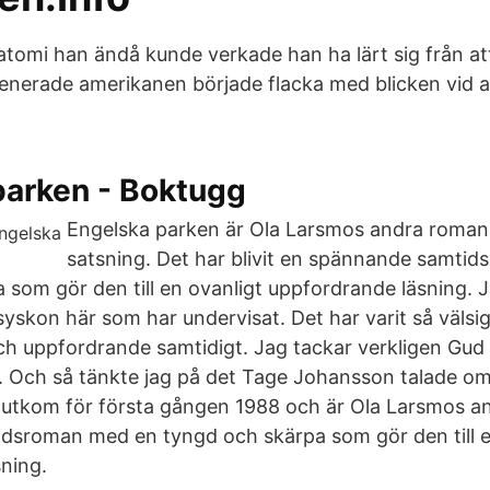
tomi han ändå kunde verkade han ha lärt sig från att
enerade amerikanen började flacka med blicken vid al
parken - Boktugg
Engelska parken är Ola Larsmos andra roman
satsning. Det har blivit en spännande samti
 som gör den till en ovanligt uppfordrande läsning. 
 syskon här som har undervisat. Det har varit så välsig
ch uppfordrande samtidigt. Jag tackar verkligen Gud f
 gå. Och så tänkte jag på det Tage Johansson talade o
 utkom för första gången 1988 och är Ola Larsmos a
dsroman med en tyngd och skärpa som gör den till e
ning.