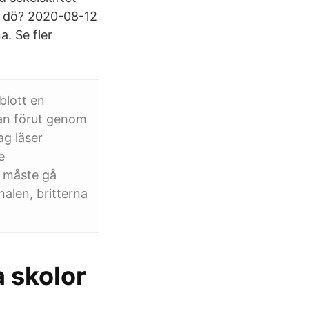
de dö? 2020-08-12
. Se fler
blott en
dan förut genom
ag läser
e
t måste gå
alen, britterna
 skolor