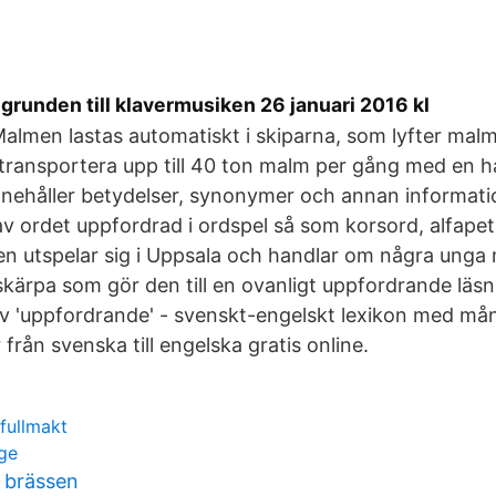
 grunden till klavermusiken 26 januari 2016 kl
almen lastas automatiskt i skiparna, som lyfter malm
 transportera upp till 40 ton malm per gång med en 
nnehåller betydelser, synonymer och annan informat
v ordet uppfordrad i ordspel så som korsord, alfap
n utspelar sig i Uppsala och handlar om några unga
kärpa som gör den till en ovanligt uppfordrande läsn
v 'uppfordrande' - svenskt-engelskt lexikon med mån
från svenska till engelska gratis online.
fullmakt
ige
 brässen