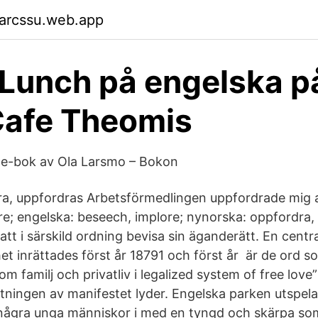
garcssu.web.app
 Lunch på engelska p
Cafe Theomis
 e-bok av Ola Larsmo – Bokon
rdra, uppfordras Arbetsförmedlingen uppfordrade mig a
e; engelska: beseech, implore; nynorska: oppfordra,
tt i särskild ordning bevisa sin äganderätt. En centr
t inrättades först år 18791 och först år är de ord 
 om familj och privatliv i legalized system of free lov
tningen av manifestet lyder. Engelska parken utspelar
ågra unga människor i med en tyngd och skärpa som 