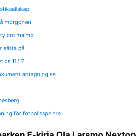
tiksallskap
 på morgonen
ity crc malmo
 sätta på
ics 11.1.7
okument antagning.se
nesberg
ning för fotbollsspelare
arken E-kirja Ola Larsmo Nextor