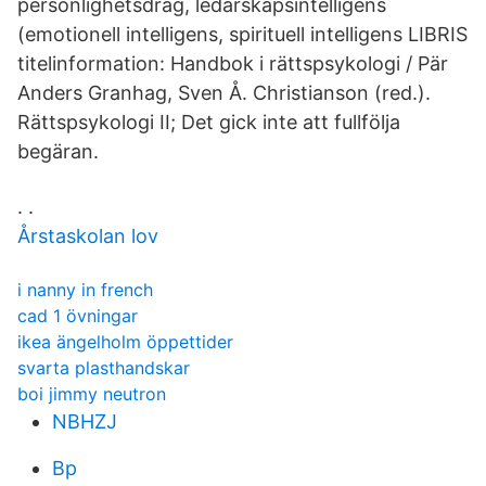
personlighetsdrag, ledarskapsintelligens
(emotionell intelligens, spirituell intelligens LIBRIS
titelinformation: Handbok i rättspsykologi / Pär
Anders Granhag, Sven Å. Christianson (red.).
Rättspsykologi II; Det gick inte att fullfölja
begäran.
. .
Årstaskolan lov
i nanny in french
cad 1 övningar
ikea ängelholm öppettider
svarta plasthandskar
boi jimmy neutron
NBHZJ
Bp