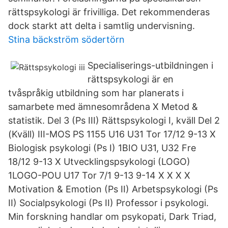
rättspsykologi är frivilliga. Det rekommenderas
dock starkt att delta i samtlig undervisning.
Stina bäckström södertörn
Specialiserings-utbildningen i
rättspsykologi är en
tvåspråkig utbildning som har planerats i
samarbete med ämnesområdena X Metod &
statistik. Del 3 (Ps III) Rättspsykologi I, kväll Del 2
(Kväll) III-MOS PS 1155 U16 U31 Tor 17/12 9-13 X
Biologisk psykologi (Ps I) 1BIO U31, U32 Fre
18/12 9-13 X Utvecklingspsykologi (LOGO)
1LOGO-POU U17 Tor 7/1 9-13 9-14 X X X X
Motivation & Emotion (Ps II) Arbetspsykologi (Ps
II) Socialpsykologi (Ps II) Professor i psykologi.
Min forskning handlar om psykopati, Dark Triad,