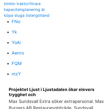
timlön traktorförare
kapacitetsplanering är
köpa stuga östergötland
FNo
Yk
YoAi
Aenro
FQM
mzY
Projektet Ljust i Ljustadalen ökar elevers
trygghet och
Max Sundsvall Extra söker extrapersonal. Max
Burgers AB,Restaurangbiträde. Sundsvall