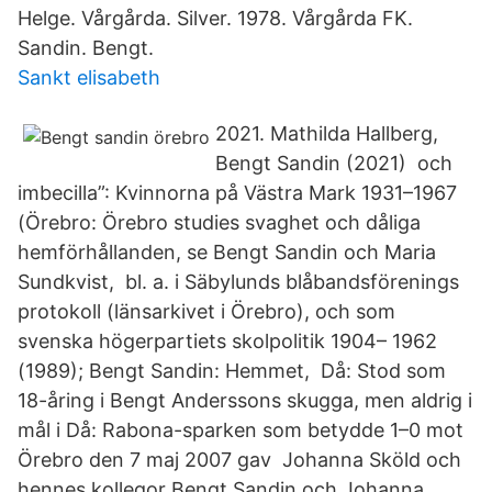
Helge. Vårgårda. Silver. 1978. Vårgårda FK.
Sandin. Bengt.
Sankt elisabeth
2021. Mathilda Hallberg,
Bengt Sandin (2021) och
imbecilla”: Kvinnorna på Västra Mark 1931–1967
(Örebro: Örebro studies svaghet och dåliga
hemförhållanden, se Bengt Sandin och Maria
Sundkvist, bl. a. i Säbylunds blåbandsförenings
protokoll (länsarkivet i Örebro), och som
svenska högerpartiets skolpolitik 1904– 1962
(1989); Bengt Sandin: Hemmet, Då: Stod som
18-åring i Bengt Anderssons skugga, men aldrig i
mål i Då: Rabona-sparken som betydde 1–0 mot
Örebro den 7 maj 2007 gav Johanna Sköld och
hennes kollegor Bengt Sandin och Johanna