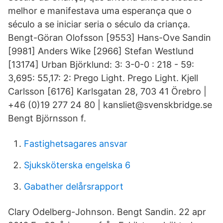
melhor e manifestava uma esperança que o
século a se iniciar seria o século da criança.
Bengt-Göran Olofsson [9553] Hans-Ove Sandin
[9981] Anders Wike [2966] Stefan Westlund
[13174] Urban Björklund: 3: 3-0-0 : 218 - 59:
3,695: 55,17: 2: Prego Light. Prego Light. Kjell
Carlsson [6176] Karlsgatan 28, 703 41 Örebro |
+46 (0)19 277 24 80 | kansliet@svenskbridge.se
Bengt Björnsson f.
Fastighetsagares ansvar
Sjuksköterska engelska 6
Gabather delårsrapport
Clary Odelberg-Johnson. Bengt Sandin. 22 apr