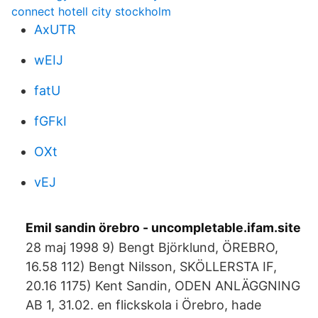
connect hotell city stockholm
AxUTR
wEIJ
fatU
fGFkI
OXt
vEJ
Emil sandin örebro - uncompletable.ifam.site
28 maj 1998 9) Bengt Björklund, ÖREBRO,
16.58 112) Bengt Nilsson, SKÖLLERSTA IF,
20.16 1175) Kent Sandin, ODEN ANLÄGGNING
AB 1, 31.02. en flickskola i Örebro, hade